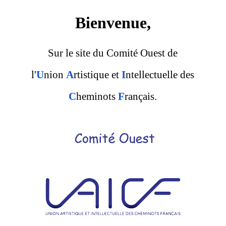
Bienvenue,
Sur le site du Comité Ouest de
l'
U
nion
A
rtistique et
I
ntellectuelle des
C
heminots
F
rançais.